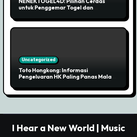
NENEKTOGEL4D: Pilihan Cerdas
untuk Penggemar Togel dan
Pembayaran Mudah
Uncategorized
Toto Hongkong: Informasi
Pengeluaran HK Paling Panas Malam
Ini
I Hear a New World | Music