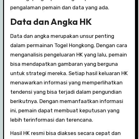
pengalaman pemain dan data yang ada.
Data dan Angka HK
Data dan angka merupakan unsur penting
dalam permainan Togel Hongkong. Dengan cara
menganalisis pengeluaran HK yang lalu, pemain
bisa mendapatkan gambaran yang berguna
untuk strategi mereka. Setiap hasil keluaran HK
menawarkan informasi yang memperlihatkan
tendensi yang bisa terjadi dalam pengundian
berikutnya. Dengan memanfaatkan informasi
ini, pemain dapat membuat keputusan yang
lebih terinformasi dan terencana.
Hasil HK resmi bisa diakses secara cepat dan