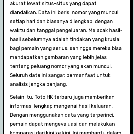
akurat lewat situs-situs yang dapat
diandalkan. Data ini berisi nomor yang muncul
setiap hari dan biasanya dilengkapi dengan
waktu dan tanggal pengeluaran. Melacak hasil-
hasil sebelumnya adalah tindakan yang krusial
bagi pemain yang serius, sehingga mereka bisa
mendapatkan gambaran yang lebih jelas
tentang peluang nomor yang akan muncul.
Seluruh data ini sangat bermanfaat untuk
analisis jangka panjang.
Selain itu, Toto HK terbaru juga memberikan
informasi lengkap mengenai hasil keluaran.
Dengan menggunakan data yang terperinci,
pemain dapat mengevaluasi dan melakukan
komparasi dari kini ke kini. Ini membantu dalam