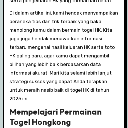
serta pengeluaran HK yang formal dan cepat.
Di dalam artikel ini, kami hendak menyampaikan
beraneka tips dan trik terbaik yang bakal
menolong kamu dalam bermain togel HK. Kita
juga juga hendak menawarkan informasi
terbaru mengenai hasil keluaran HK serta toto
HK paling baru, agar kamu dapat mengambil
pilihan yang lebih baik berdasarkan data
informasi akurat. Mari kita selami lebih lanjut
strategi sukses yang dapat Anda terapkan
untuk meraih nasib baik di togel HK di tahun
2025 ini.
Mempelajari Permainan
Togel Hongkong