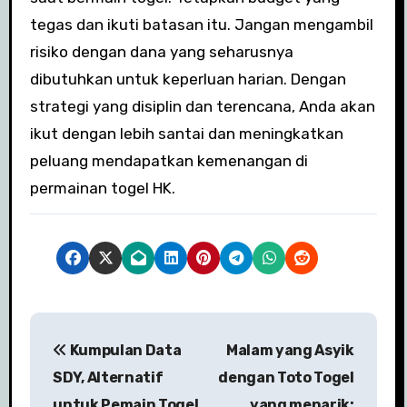
tegas dan ikuti batasan itu. Jangan mengambil
risiko dengan dana yang seharusnya
dibutuhkan untuk keperluan harian. Dengan
strategi yang disiplin dan terencana, Anda akan
ikut dengan lebih santai dan meningkatkan
peluang mendapatkan kemenangan di
permainan togel HK.
P
Kumpulan Data
Malam yang Asyik
o
SDY, Alternatif
dengan Toto Togel
s
untuk Pemain Togel
yang menarik: