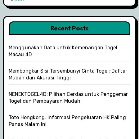
Recent Posts
Menggunakan Data untuk Kemenangan Togel
Macau 4D
Membongkar Sisi Tersembunyi Cinta Togel: Daftar
Mudah dan Akurasi Tinggi
NENEKTOGEL4D: Pilihan Cerdas untuk Penggemar
Togel dan Pembayaran Mudah
Toto Hongkong: Informasi Pengeluaran HK Paling
Panas Malam Ini