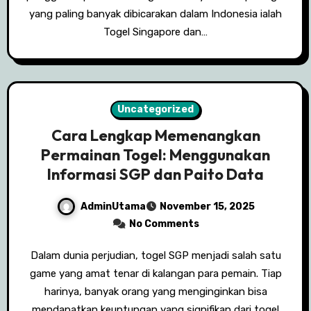
yang paling banyak dibicarakan dalam Indonesia ialah
Togel Singapore dan…
Uncategorized
Cara Lengkap Memenangkan
Permainan Togel: Menggunakan
Informasi SGP dan Paito Data
AdminUtama
November 15, 2025
No Comments
Dalam dunia perjudian, togel SGP menjadi salah satu
game yang amat tenar di kalangan para pemain. Tiap
harinya, banyak orang yang menginginkan bisa
mendapatkan keuntungan yang signifikan dari togel