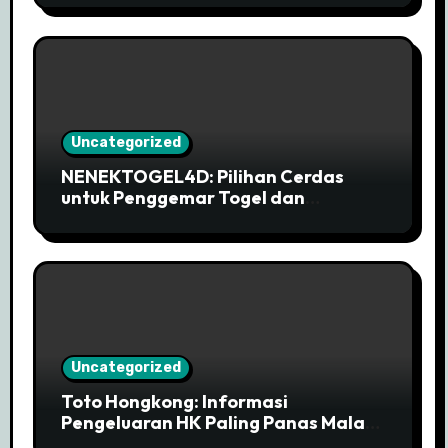
Uncategorized
NENEKTOGEL4D: Pilihan Cerdas
untuk Penggemar Togel dan
Pembayaran Mudah
Uncategorized
Toto Hongkong: Informasi
Pengeluaran HK Paling Panas Malam
Ini