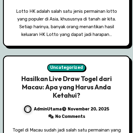
Lotto HK adalah salah satu jenis permainan lotto
yang populer di Asia, khususnya di tanah air kita.
Setiap harinya, banyak orang menantikan hasil
keluaran HK Lotto yang dapat jadi harapan…
Uncategorized
Hasilkan Live Draw Togel dari
Macau: Apa yang Harus Anda
Ketahui?
AdminUtama
November 20, 2025
No Comments
Togel di Macau sudah jadi salah satu permainan yang