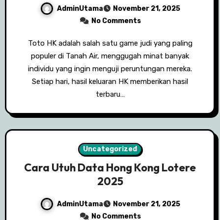
AdminUtama
November 21, 2025
No Comments
Toto HK adalah salah satu game judi yang paling
populer di Tanah Air, menggugah minat banyak
individu yang ingin menguji peruntungan mereka.
Setiap hari, hasil keluaran HK memberikan hasil
terbaru…
Uncategorized
Cara Utuh Data Hong Kong Lotere
2025
AdminUtama
November 21, 2025
No Comments